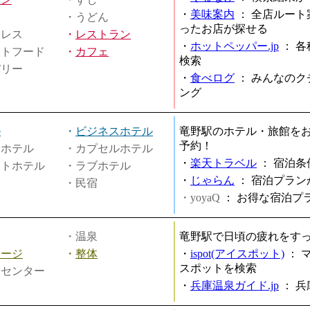
・
美味案内
：
全店ルート
・うどん
ったお店が探せる
ミレス
・
レストラン
・
ホットペッパー.jp
：
各
ストフード
・
カフェ
検索
バリー
・
食べログ
：
みんなのク
ング
ル
・
ビジネスホテル
竜野駅のホテル・旅館を
予約！
ィホテル
・カプセルホテル
・
楽天トラベル
：
宿泊条
ートホテル
・ラブホテル
・
じゃらん
：
宿泊プラン
・民宿
・yoyaQ
：
お得な宿泊プ
・温泉
竜野駅で日頃の疲れをす
サージ
・
整体
・
ispot(アイスポット)
：
スポットを検索
スセンター
・
兵庫温泉ガイド.jp
：
兵