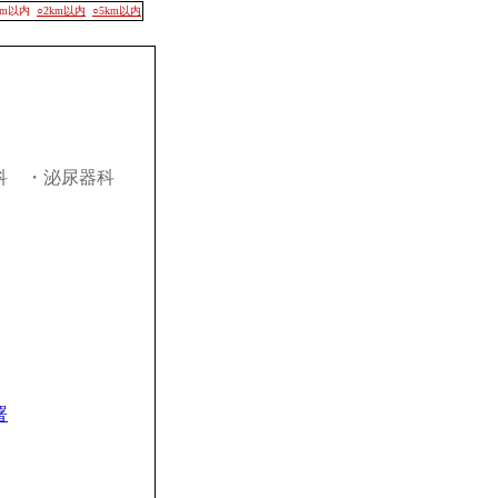
00m以内
○2km以内
○5km以内
科
・泌尿器科
署