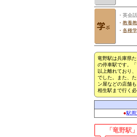
・英会
・
教養
・
各種
竜野駅は兵庫県た
の停車駅です。「
以上離れており、
でした。また、た
ン屋などの店舗も
相生駅まで行く必
●
駅周
「竜野駅