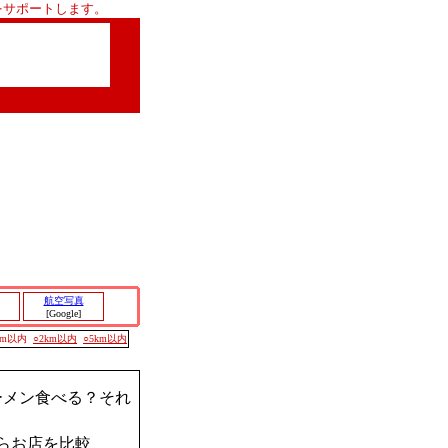
をサポートします。
航空写真
[Google]
00m以内
○2km以内
○5km以内
ーメン食べる？それ
らお店を比較