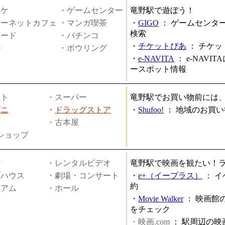
オケ
・ゲームセンター
竜野駅で遊ぼう！
ターネットカフェ
・マンガ喫茶
・
GIGO
：
ゲームセンタ
検索
ヤード
・パチンコ
・
チケットぴあ
：
チケッ
ル
・ボウリング
・
e-NAVITA
：
e-NAVI
ースポット情報
ート
・スーパー
竜野駅でお買い物前には
ビニ
・
ドラッグストア
・
Shufoo!
：
地域のお買い
・古本屋
円ショップ
館
・レンタルビデオ
竜野駅で映画を観たい！
ブハウス
・劇場・コンサート
・
e+（イープラス）
：
イ
約
ジアム
・ホール
・
Movie Walker
：
映画館
をチェック
・映画.com
：
駅周辺の映