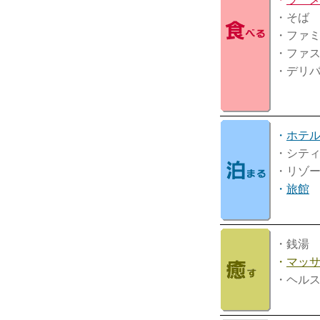
・そば
・ファ
・ファ
・デリ
・
ホテ
・シテ
・リゾ
・
旅館
・銭湯
・
マッ
・ヘル