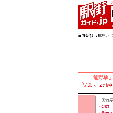
竜野駅は兵庫県たつ
「竜野駅
暮らしの情報
・居酒
・
焼肉
・
ラー