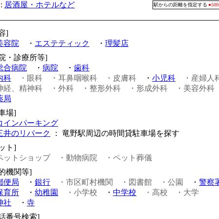
:
居酒屋・ホテルなど
駅からの距離を指定する
●5
容]
美容院
・
エステティック
・
理髪店
病院・診療所等]
総合病院
・
病院
・
歯科
内科
・眼科
・耳鼻咽喉科
・皮膚科
・
小児科
・産婦人
神経、精神科
・外科
・整形外科
・形成外科
・美容外科
薬局
車場]
コインパーキング
三井のリパーク
： 竜野駅周辺の時間貸駐車場を探す
ット]
ペットショップ
・動物病院
・ペット葬儀
公的機関等]
郵便局
・
銀行
・市区町村機関
・図書館
・公園
・
警察
保育所
・
幼稚園
・小学校
・
中学校
・高校
・大学
神社
・
寺
電話番号検索]