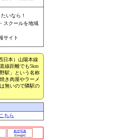
したいなら！
・スクールを地域
報サイト
R西日本）山陽本線
線距離でも5km
野駅」という名称
焼き肉屋やラーメ
は無いので隣駅の
こちら
航空写真
[Google]