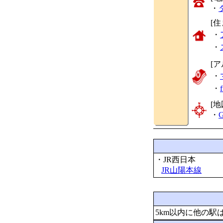
・
[
・
・
[
・
・
[地
・
G
・JR西日本
JR山陽本線
5km以内に他の駅