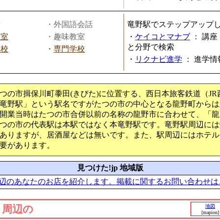
話
・外国語会話
竜野駅でステップアップ
教室
・趣味教室
・
ケイコとマナブ
：
講座
と分野で検索
学校
・
専門学校
・
リクナビ進学
：
進学情
つの市揖保川町黍田(きびた)に位置する、西日本旅客鉄道（J
竜野駅」という駅名ですがたつの市の中心となる龍野町からは直
開業当時はたつの市合併以前の名称の龍野市に合わせて、「龍
つの市の代表駅は本駅ではなく本竜野駅です。竜野駅周辺には
ありますが、居酒屋などは無いです。また、駅周辺にはホテル
要があります。
見つけた!jp 地域版
辺のあなたのお店を紹介します。掲載に関するお問い合わせは
」周辺の
地図
[mapion]