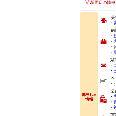
駅周辺の情報
[美
・
[
・
・
・
・
[駐
・
・
[ペ
・
[
・
・
・
[