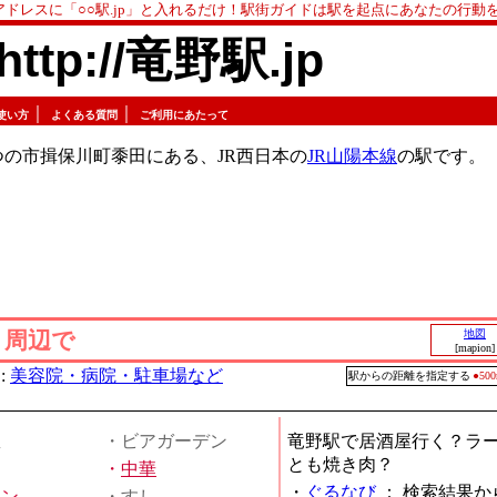
アドレスに「○○駅.jp」と入れるだけ！駅街ガイドは駅を起点にあなたの行動
http://竜野駅.jp
｜
｜
使い方
よくある質問
ご利用にあたって
の市揖保川町黍田にある、JR西日本の
JR山陽本線
の駅です。
」周辺で
地図
[mapion]
:
美容院・病院・駐車場など
駅からの距離を指定する
●5
屋
・ビアガーデン
竜野駅で居酒屋行く？ラ
とも焼き肉？
・
中華
・
ぐるなび
：
検索結果か
メン
・すし