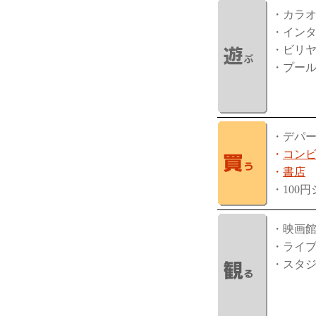
・カラ
・イン
・ビリ
・プー
・デパ
・
コン
・
書店
・100
・映画
・ライ
・スタ